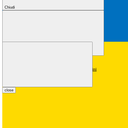
Chiudi
Chiudi
Conferma
Annulla
Conferma
close