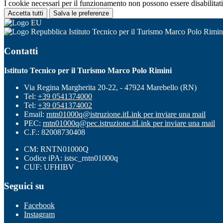
I cookie necessari per il funzionamento non possono essere disabilitati.
Accetta tutti
Salva le preferenze
Istituto Tecnico per il Turismo Marco Polo Rimin
Contatti
Istituto Tecnico per il Turismo Marco Polo Rimini
Via Regina Margherita 20-22, - 47924 Marebello (RN)
Tel:
+39 0541374000
Tel:
+39 0541374002
Email:
rntn01000q@istruzione.it
Link per inviare una mail
PEC:
rntn01000q@pec.istruzione.it
Link per inviare una mail
C.F.: 82008730408
CM: RNTN01000Q
Codice iPA: istsc_rntn01000q
CUF: UFHIBV
Seguici su
Facebook
Instagram