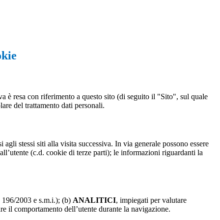
okie
a è resa con riferimento a questo sito (di seguito il "Sito", sul quale
olare del trattamento dati personali.
 agli stessi siti alla visita successiva. In via generale possono essere
dall’utente (c.d. cookie di terze parti); le informazioni riguardanti la
. 196/2003 e s.m.i.); (b)
ANALITICI
, impiegati per valutare
are il comportamento dell’utente durante la navigazione.