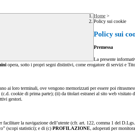
Home
>
Policy sui cookie
Policy sui co
Premessa
La presente informativ
mini
opera, sotto i propri segni distintivi, come erogatore di servizi e Tit
nviano ai loro terminali, ove vengono memorizzati per essere poi ritrasmessi
(c.d. cookie di prima parte); (ii) da titolari estranei al sito web visitato 
tivi gestori.
r facilitare la navigazione dell’utente (cfr. art. 122, comma 1 del D.Lgs
o” (scopi statistici); e di (c)
PROFILAZIONE
, adoperati per monitor