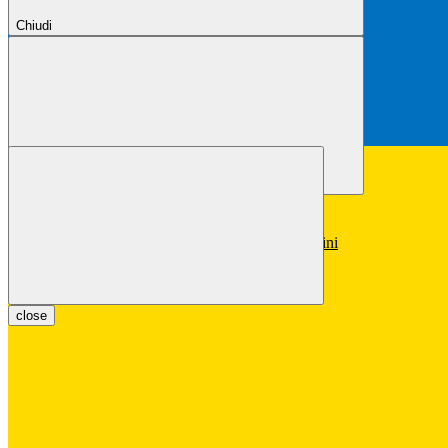
Chiudi
Chiudi
Conferma
Annulla
Conferma
close