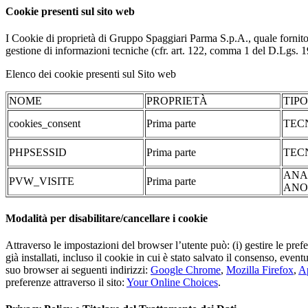
Cookie presenti sul sito web
I Cookie di proprietà di Gruppo Spaggiari Parma S.p.A., quale fornito
gestione di informazioni tecniche (cfr. art. 122, comma 1 del D.Lgs. 196/
Elenco dei cookie presenti sul Sito web
NOME
PROPRIETÀ
TIP
cookies_consent
Prima parte
TEC
PHPSESSID
Prima parte
TEC
ANA
PVW_VISITE
Prima parte
ANO
Modalità per disabilitare/cancellare i cookie
Attraverso le impostazioni del browser l’utente può: (i) gestire le pref
già installati, incluso il cookie in cui è stato salvato il consenso, even
suo browser ai seguenti indirizzi:
Google Chrome
,
Mozilla Firefox
,
Ap
preferenze attraverso il sito:
Your Online Choices
.