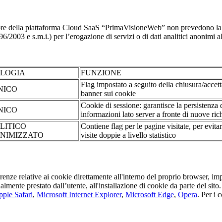
re della piattaforma Cloud SaaS “PrimaVisioneWeb” non prevedono la regi
2003 e s.m.i.) per l’erogazione di servizi o di dati analitici anonimi al 
OLOGIA
FUNZIONE
Flag impostato a seguito della chiusura/accet
NICO
banner sui cookie
Cookie di sessione: garantisce la persistenza 
NICO
informazioni lato server a fronte di nuove rich
LITICO
Contiene flag per le pagine visitate, per evita
NIMIZZATO
visite doppie a livello statistico
erenze relative ai cookie direttamente all'interno del proprio browser, im
tualmente prestato dall’utente, all'installazione di cookie da parte del si
ple Safari
,
Microsoft Internet Explorer
,
Microsoft Edge
,
Opera
. Per i 