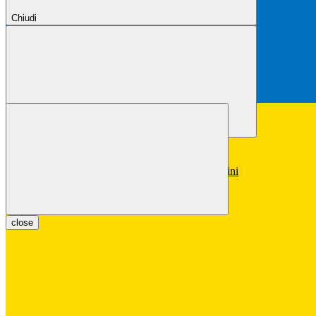
Chiudi
Chiudi
Conferma
Annulla
Conferma
close