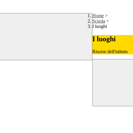
Home
>
Scuola
>
I luoghi
I luoghi
Risorse dell'istituto