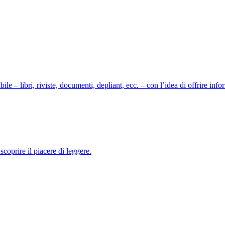
ile – libri, riviste, documenti, depliant, ecc. – con l’idea di offrire info
coprire il piacere di leggere.