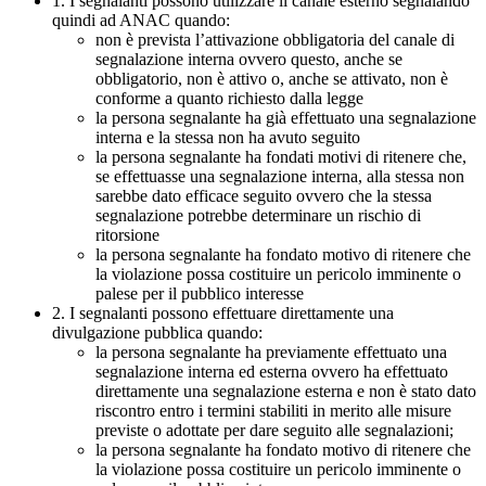
1. I segnalanti possono utilizzare il canale esterno segnalando
quindi ad ANAC quando:
non è prevista l’attivazione obbligatoria del canale di
segnalazione interna ovvero questo, anche se
obbligatorio, non è attivo o, anche se attivato, non è
conforme a quanto richiesto dalla legge
la persona segnalante ha già effettuato una segnalazione
interna e la stessa non ha avuto seguito
la persona segnalante ha fondati motivi di ritenere che,
se effettuasse una segnalazione interna, alla stessa non
sarebbe dato efficace seguito ovvero che la stessa
segnalazione potrebbe determinare un rischio di
ritorsione
la persona segnalante ha fondato motivo di ritenere che
la violazione possa costituire un pericolo imminente o
palese per il pubblico interesse
2. I segnalanti possono effettuare direttamente una
divulgazione pubblica quando:
la persona segnalante ha previamente effettuato una
segnalazione interna ed esterna ovvero ha effettuato
direttamente una segnalazione esterna e non è stato dato
riscontro entro i termini stabiliti in merito alle misure
previste o adottate per dare seguito alle segnalazioni;
la persona segnalante ha fondato motivo di ritenere che
la violazione possa costituire un pericolo imminente o