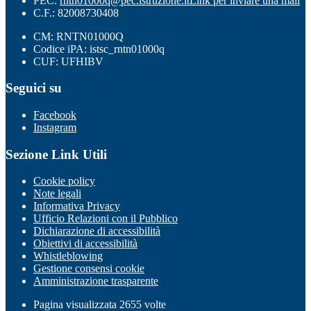
PEC:
rntn01000q@pec.istruzione.it
Link per inviare una mail
C.F.: 82008730408
CM: RNTN01000Q
Codice iPA: istsc_rntn01000q
CUF: UFHIBV
Seguici su
Facebook
Instagram
Sezione Link Utili
Cookie policy
Note legali
Informativa Privacy
Ufficio Relazioni con il Pubblico
Dichiarazione di accessibilità
Obiettivi di accessibilità
Whistleblowing
Gestione consensi cookie
Amministrazione trasparente
Pagina visualizzata
2655
volte