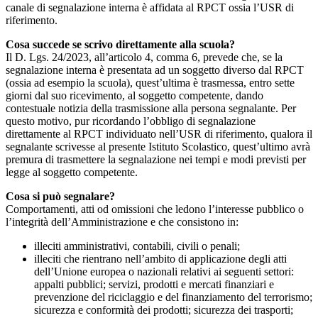
canale di segnalazione interna è affidata al RPCT ossia l’USR di
riferimento.
Cosa succede se scrivo direttamente alla scuola?
Il D. Lgs. 24/2023, all’articolo 4, comma 6, prevede che, se la
segnalazione interna è presentata ad un soggetto diverso dal RPCT
(ossia ad esempio la scuola), quest’ultima è trasmessa, entro sette
giorni dal suo ricevimento, al soggetto competente, dando
contestuale notizia della trasmissione alla persona segnalante. Per
questo motivo, pur ricordando l’obbligo di segnalazione
direttamente al RPCT individuato nell’USR di riferimento, qualora il
segnalante scrivesse al presente Istituto Scolastico, quest’ultimo avrà
premura di trasmettere la segnalazione nei tempi e modi previsti per
legge al soggetto competente.
Cosa si può segnalare?
Comportamenti, atti od omissioni che ledono l’interesse pubblico o
l’integrità dell’Amministrazione e che consistono in:
illeciti amministrativi, contabili, civili o penali;
illeciti che rientrano nell’ambito di applicazione degli atti
dell’Unione europea o nazionali relativi ai seguenti settori:
appalti pubblici; servizi, prodotti e mercati finanziari e
prevenzione del riciclaggio e del finanziamento del terrorismo;
sicurezza e conformità dei prodotti; sicurezza dei trasporti;