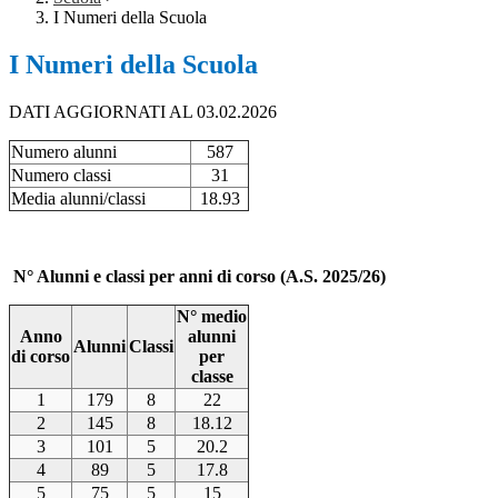
I Numeri della Scuola
I Numeri della Scuola
DATI AGGIORNATI AL 03.02.2026
Numero alunni
587
Numero classi
31
Media alunni/classi
18.93
N° Alunni e classi per anni di corso (A.S. 2025/26)
N° medio
Anno
alunni
Alunni
Classi
di corso
per
classe
1
179
8
22
2
145
8
18.12
3
101
5
20.2
4
89
5
17.8
5
75
5
15