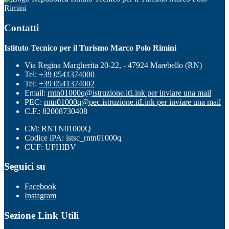
Rimini
Contatti
Istituto Tecnico per il Turismo Marco Polo Rimini
Via Regina Margherita 20-22, - 47924 Marebello (RN)
Tel:
+39 0541374000
Tel:
+39 0541374002
Email:
rntn01000q@istruzione.it
Link per inviare una mail
PEC:
rntn01000q@pec.istruzione.it
Link per inviare una mail
C.F.: 82008730408
CM: RNTN01000Q
Codice iPA: istsc_rntn01000q
CUF: UFHIBV
Seguici su
Facebook
Instagram
Sezione Link Utili