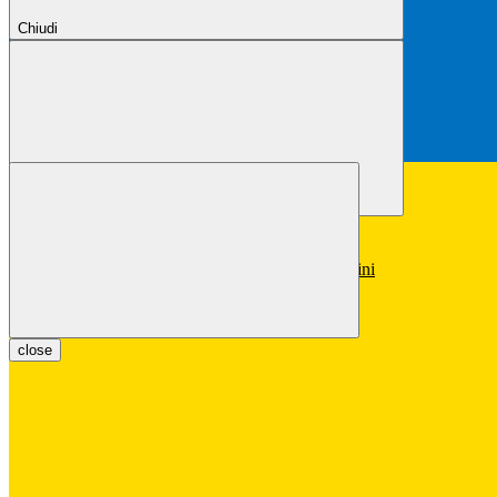
Chiudi
Chiudi
Conferma
Annulla
Conferma
close