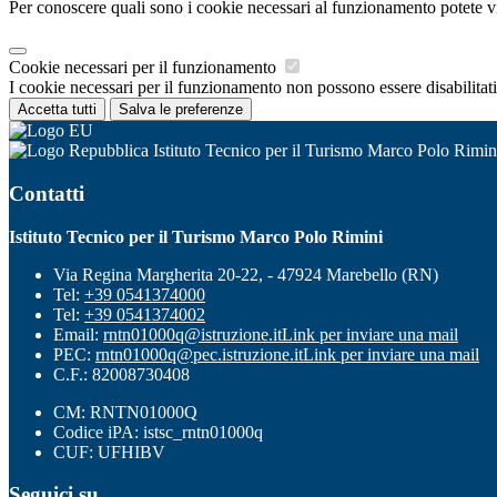
Per conoscere quali sono i cookie necessari al funzionamento potete v
Cookie necessari per il funzionamento
I cookie necessari per il funzionamento non possono essere disabilitati.
Accetta tutti
Salva le preferenze
Istituto Tecnico per il Turismo Marco Polo Rimin
Contatti
Istituto Tecnico per il Turismo Marco Polo Rimini
Via Regina Margherita 20-22, - 47924 Marebello (RN)
Tel:
+39 0541374000
Tel:
+39 0541374002
Email:
rntn01000q@istruzione.it
Link per inviare una mail
PEC:
rntn01000q@pec.istruzione.it
Link per inviare una mail
C.F.: 82008730408
CM: RNTN01000Q
Codice iPA: istsc_rntn01000q
CUF: UFHIBV
Seguici su