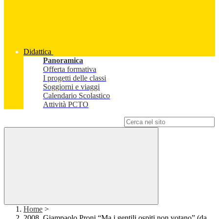
Didattica
Panoramica
Offerta formativa
I progetti delle classi
Soggiorni e viaggi
Calendario Scolastico
Attività PCTO
Campo di ricerca per le pagine del sito
Home
>
2008. Giampaolo Proni “Ma i gentili ospiti non votano” (da