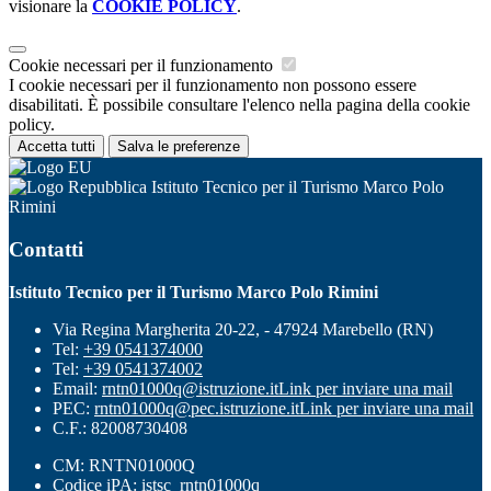
visionare la
COOKIE POLICY
.
Cookie necessari per il funzionamento
I cookie necessari per il funzionamento non possono essere
disabilitati. È possibile consultare l'elenco nella pagina della cookie
policy.
Accetta tutti
Salva le preferenze
Istituto Tecnico per il Turismo Marco Polo
Rimini
Contatti
Istituto Tecnico per il Turismo Marco Polo Rimini
Via Regina Margherita 20-22, - 47924 Marebello (RN)
Tel:
+39 0541374000
Tel:
+39 0541374002
Email:
rntn01000q@istruzione.it
Link per inviare una mail
PEC:
rntn01000q@pec.istruzione.it
Link per inviare una mail
C.F.: 82008730408
CM: RNTN01000Q
Codice iPA: istsc_rntn01000q