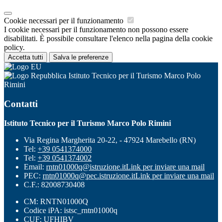
Cookie necessari per il funzionamento
I cookie necessari per il funzionamento non possono essere
disabilitati. È possibile consultare l'elenco nella pagina della cookie
policy.
Accetta tutti
Salva le preferenze
Istituto Tecnico per il Turismo Marco Polo
Rimini
Contatti
Istituto Tecnico per il Turismo Marco Polo Rimini
Via Regina Margherita 20-22, - 47924 Marebello (RN)
Tel:
+39 0541374000
Tel:
+39 0541374002
Email:
rntn01000q@istruzione.it
Link per inviare una mail
PEC:
rntn01000q@pec.istruzione.it
Link per inviare una mail
C.F.: 82008730408
CM: RNTN01000Q
Codice iPA: istsc_rntn01000q
CUF: UFHIBV