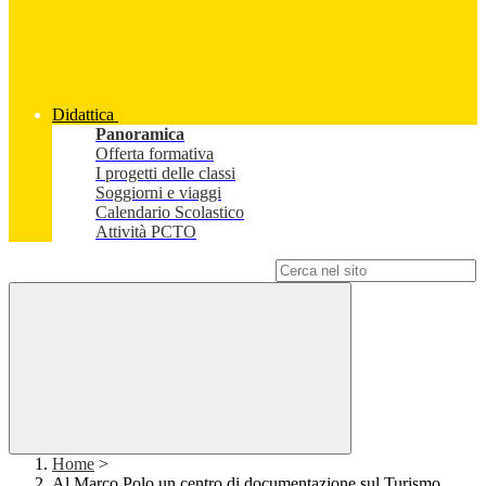
Didattica
Panoramica
Offerta formativa
I progetti delle classi
Soggiorni e viaggi
Calendario Scolastico
Attività PCTO
Campo di ricerca per le pagine del sito
Home
>
Al Marco Polo un centro di documentazione sul Turismo