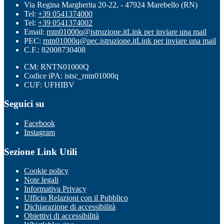
Via Regina Margherita 20-22, - 47924 Marebello (RN)
Tel:
+39 0541374000
Tel:
+39 0541374002
Email:
rntn01000q@istruzione.it
Link per inviare una mail
PEC:
rntn01000q@pec.istruzione.it
Link per inviare una mail
C.F.: 82008730408
CM: RNTN01000Q
Codice iPA: istsc_rntn01000q
CUF: UFHIBV
Seguici su
Facebook
Instagram
Sezione Link Utili
Cookie policy
Note legali
Informativa Privacy
Ufficio Relazioni con il Pubblico
Dichiarazione di accessibilità
Obiettivi di accessibilità