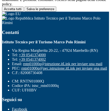
policy.
Accetta tutti
Salva le preferenze
Istituto Tecnico per il Turismo Marco Polo
Rimini
Contatti
Istituto Tecnico per il Turismo Marco Polo Rimini
Via Regina Margherita 20-22, - 47924 Marebello (RN)
Tel:
+39 0541374000
Tel:
+39 0541374002
Email:
rntn01000q@istruzione.it
Link per inviare una mail
PEC:
rntn01000q@pec.istruzione.it
Link per inviare una mail
C.F.: 82008730408
CM: RNTN01000Q
Codice iPA: istsc_rntn01000q
CUF: UFHIBV
Seguici su
Facebook