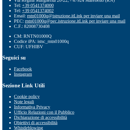
Via Regina Margherita 20-22, - 47924 Marebello (RN)
Tel:
+39 0541374000
Tel:
+39 0541374002
Email:
rntn01000q@istruzione.it
Link per inviare una mail
PEC:
rntn01000q@pec.istruzione.it
Link per inviare una mail
C.F.: 82008730408
CM: RNTN01000Q
Codice iPA: istsc_rntn01000q
CUF: UFHIBV
Seguici su
Facebook
Instagram
Sezione Link Utili
Cookie policy
Note legali
Informativa Privacy
Ufficio Relazioni con il Pubblico
Dichiarazione di accessibilità
Obiettivi di accessibilità
Whistleblowing