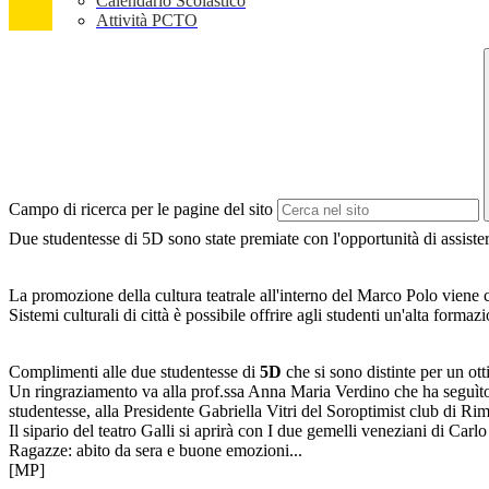
Calendario Scolastico
Attività PCTO
Campo di ricerca per le pagine del sito
Due studentesse di 5D sono state premiate con l'opportunità di assister
La promozione della cultura teatrale all'interno del Marco Polo viene co
Sistemi culturali di città è possibile offrire agli studenti un'alta forma
Complimenti alle due studentesse di
5D
che si sono distinte per un ott
Un ringraziamento va alla prof.ssa Anna Maria Verdino che ha seguìto
studentesse, alla Presidente Gabriella Vitri del Soroptimist club di R
Il sipario del teatro Galli si aprirà con I due gemelli veneziani di Carl
Ragazze: abito da sera e buone emozioni...
[MP]