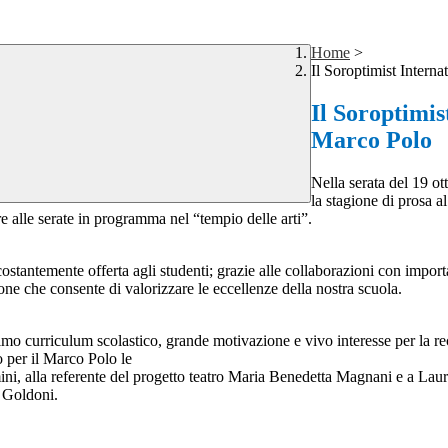
Home
>
Il Soroptimist Intern
Il Soroptimis
Marco Polo
Nella serata del 19 ot
la stagione di prosa a
e alle serate in programma nel “tempio delle arti”.
stantemente offerta agli studenti; grazie alle collaborazioni con importa
zione che consente di valorizzare le eccellenze della nostra scuola.
imo curriculum scolastico, grande motivazione e vivo interesse per la rec
 per il Marco Polo le
imini, alla referente del progetto teatro Maria Benedetta Magnani e a Lau
o Goldoni.