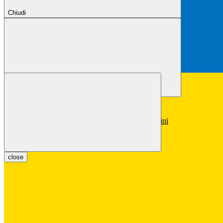
Chiudi
Chiudi
Conferma
Annulla
Conferma
close