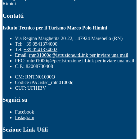
Rimini
Contatti
Istituto Tecnico per il Turismo Marco Polo Rimini
Via Regina Margherita 20-22, - 47924 Marebello (RN)
Tel:
+39 0541374000
Tel:
+39 0541374002
Email:
rntn01000q@istruzione.it
Link per inviare una mail
PEC:
rntn01000q@pec.istruzione.it
Link per inviare una mail
C.F.: 82008730408
CM: RNTN01000Q
Codice iPA: istsc_rntn01000q
CUF: UFHIBV
Seguici su
Facebook
Instagram
Sezione Link Utili