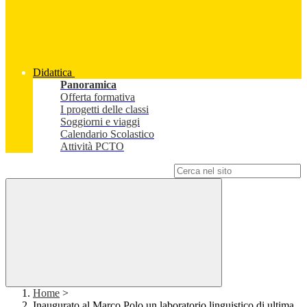
Didattica
Panoramica
Offerta formativa
I progetti delle classi
Soggiorni e viaggi
Calendario Scolastico
Attività PCTO
Campo di ricerca per le pagine del sito
Home
>
Inaugurato al Marco Polo un laboratorio linguistico di ultima