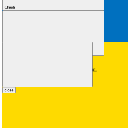
Chiudi
Chiudi
Conferma
Annulla
Conferma
close