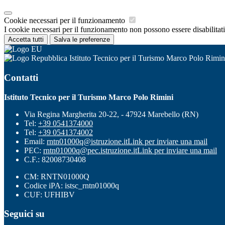
Cookie necessari per il funzionamento
I cookie necessari per il funzionamento non possono essere disabilitati.
Accetta tutti
Salva le preferenze
Istituto Tecnico per il Turismo Marco Polo Rimin
Contatti
Istituto Tecnico per il Turismo Marco Polo Rimini
Via Regina Margherita 20-22, - 47924 Marebello (RN)
Tel:
+39 0541374000
Tel:
+39 0541374002
Email:
rntn01000q@istruzione.it
Link per inviare una mail
PEC:
rntn01000q@pec.istruzione.it
Link per inviare una mail
C.F.: 82008730408
CM: RNTN01000Q
Codice iPA: istsc_rntn01000q
CUF: UFHIBV
Seguici su