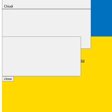
Chiudi
Chiudi
Conferma
Annulla
Conferma
close