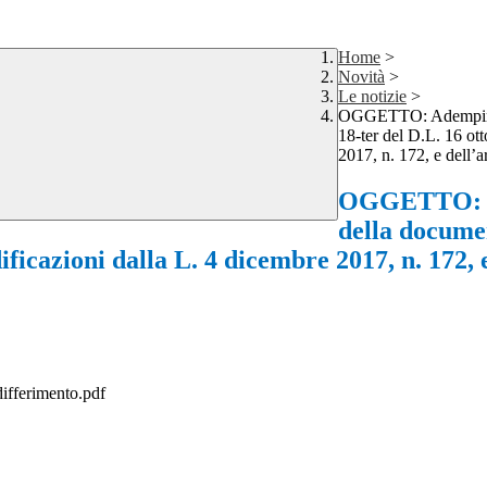
Home
>
Novità
>
Le notizie
>
OGGETTO: Adempimenti
18-ter del D.L. 16 ot
2017, n. 172, e dell’a
OGGETTO: Ad
della documen
ficazioni dalla L. 4 dicembre 2017, n. 172, 
ifferimento.pdf