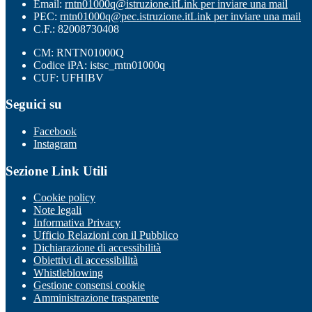
Email:
rntn01000q@istruzione.it
Link per inviare una mail
PEC:
rntn01000q@pec.istruzione.it
Link per inviare una mail
C.F.: 82008730408
CM: RNTN01000Q
Codice iPA: istsc_rntn01000q
CUF: UFHIBV
Seguici su
Facebook
Instagram
Sezione Link Utili
Cookie policy
Note legali
Informativa Privacy
Ufficio Relazioni con il Pubblico
Dichiarazione di accessibilità
Obiettivi di accessibilità
Whistleblowing
Gestione consensi cookie
Amministrazione trasparente