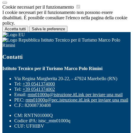
Cookie necessari per il funzionamento
I cookie necessari per il funzionamento non possono essere
disabilitati. È possibile consultare l'elenco nella pagina della cookie
policy.
Accetta tutti
Salva le preferenze
Istituto Tecnico per il Turismo Marco Polo
Rimini
Contatti
Istituto Tecnico per il Turismo Marco Polo Rimini
Via Regina Margherita 20-22, - 47924 Marebello (RN)
Tel:
+39 0541374000
Tel:
+39 0541374002
Email:
rntn01000q@istruzione.it
Link per inviare una mail
PEC:
rntn01000q@pec.istruzione.it
Link per inviare una mail
C.F.: 82008730408
CM: RNTN01000Q
Codice iPA: istsc_rntn01000q
CUF: UFHIBV