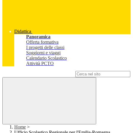
Didattica
Panoramica
Offerta formativa
I progetti delle classi
Soggiorni e viaggi
Calendario Scolastico
Attività PCTO
Campo di ricerca per le pagine del sito
Home
>
Ufficio Scolastico Regionale per l'Emilia-Romagna