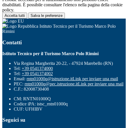
disabilitati. È possibile consultare l'elenco nella pagina della cookie
policy.
Accetta tutti
Salva le preferenze
Istituto Tecnico per il Turismo Marco Polo
Rimini
Contatti
Istituto Tecnico per il Turismo Marco Polo Rimini
Via Regina Margherita 20-22, - 47924 Marebello (RN)
Tel:
+39 0541374000
Tel:
+39 0541374002
Email:
rntn01000q@istruzione.it
Link per inviare una mail
PEC:
rntn01000q@pec.istruzione.it
Link per inviare una mail
C.F.: 82008730408
CM: RNTN01000Q
Codice iPA: istsc_rntn01000q
CUF: UFHIBV
Seguici su