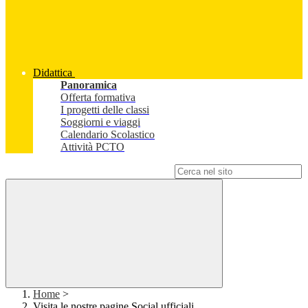
Didattica
Panoramica
Offerta formativa
I progetti delle classi
Soggiorni e viaggi
Calendario Scolastico
Attività PCTO
Campo di ricerca per le pagine del sito
Home
>
Visita le nostre pagine Social ufficiali