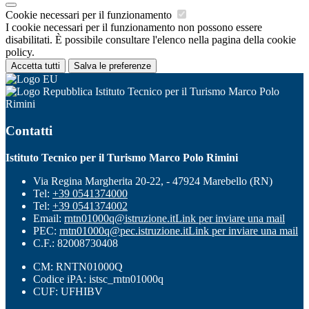
Cookie necessari per il funzionamento
I cookie necessari per il funzionamento non possono essere
disabilitati. È possibile consultare l'elenco nella pagina della cookie
policy.
Accetta tutti
Salva le preferenze
Istituto Tecnico per il Turismo Marco Polo
Rimini
Contatti
Istituto Tecnico per il Turismo Marco Polo Rimini
Via Regina Margherita 20-22, - 47924 Marebello (RN)
Tel:
+39 0541374000
Tel:
+39 0541374002
Email:
rntn01000q@istruzione.it
Link per inviare una mail
PEC:
rntn01000q@pec.istruzione.it
Link per inviare una mail
C.F.: 82008730408
CM: RNTN01000Q
Codice iPA: istsc_rntn01000q
CUF: UFHIBV