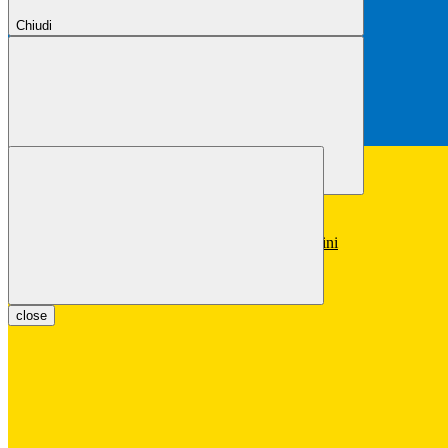
Chiudi
Chiudi
Conferma
Annulla
Conferma
close