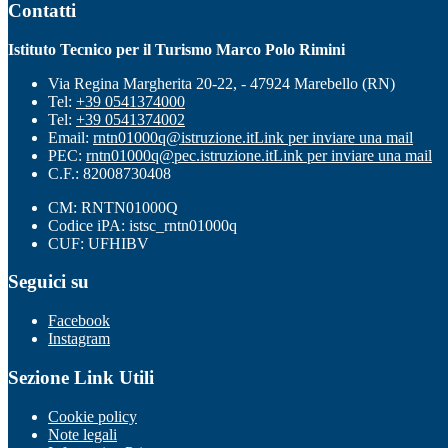
Contatti
Istituto Tecnico per il Turismo Marco Polo Rimini
Via Regina Margherita 20-22, - 47924 Marebello (RN)
Tel:
+39 0541374000
Tel:
+39 0541374002
Email:
rntn01000q@istruzione.it
Link per inviare una mail
PEC:
rntn01000q@pec.istruzione.it
Link per inviare una mail
C.F.: 82008730408
CM: RNTN01000Q
Codice iPA: istsc_rntn01000q
CUF: UFHIBV
Seguici su
Facebook
Instagram
Sezione Link Utili
Cookie policy
Note legali