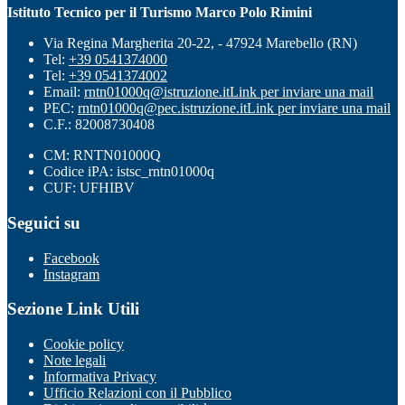
Istituto Tecnico per il Turismo Marco Polo Rimini
Via Regina Margherita 20-22, - 47924 Marebello (RN)
Tel:
+39 0541374000
Tel:
+39 0541374002
Email:
rntn01000q@istruzione.it
Link per inviare una mail
PEC:
rntn01000q@pec.istruzione.it
Link per inviare una mail
C.F.: 82008730408
CM: RNTN01000Q
Codice iPA: istsc_rntn01000q
CUF: UFHIBV
Seguici su
Facebook
Instagram
Sezione Link Utili
Cookie policy
Note legali
Informativa Privacy
Ufficio Relazioni con il Pubblico