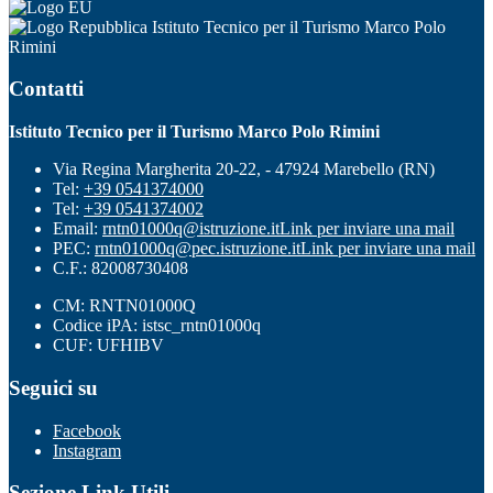
Istituto Tecnico per il Turismo Marco Polo
Rimini
Contatti
Istituto Tecnico per il Turismo Marco Polo Rimini
Via Regina Margherita 20-22, - 47924 Marebello (RN)
Tel:
+39 0541374000
Tel:
+39 0541374002
Email:
rntn01000q@istruzione.it
Link per inviare una mail
PEC:
rntn01000q@pec.istruzione.it
Link per inviare una mail
C.F.: 82008730408
CM: RNTN01000Q
Codice iPA: istsc_rntn01000q
CUF: UFHIBV
Seguici su
Facebook
Instagram
Sezione Link Utili