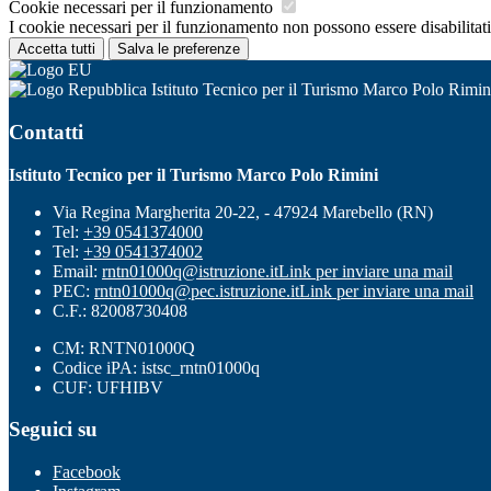
Cookie necessari per il funzionamento
I cookie necessari per il funzionamento non possono essere disabilitati.
Accetta tutti
Salva le preferenze
Istituto Tecnico per il Turismo Marco Polo Rimin
Contatti
Istituto Tecnico per il Turismo Marco Polo Rimini
Via Regina Margherita 20-22, - 47924 Marebello (RN)
Tel:
+39 0541374000
Tel:
+39 0541374002
Email:
rntn01000q@istruzione.it
Link per inviare una mail
PEC:
rntn01000q@pec.istruzione.it
Link per inviare una mail
C.F.: 82008730408
CM: RNTN01000Q
Codice iPA: istsc_rntn01000q
CUF: UFHIBV
Seguici su
Facebook