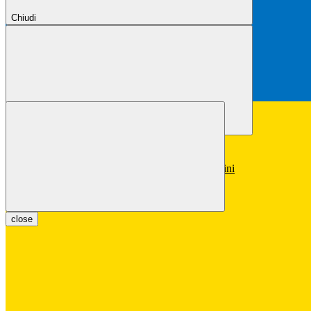
Chiudi
Chiudi
Conferma
Annulla
Conferma
close