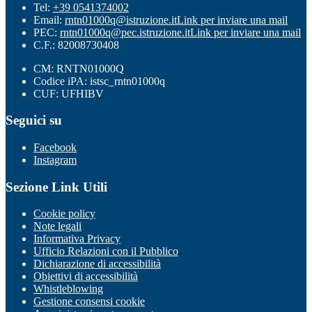
Tel:
+39 0541374002
Email:
rntn01000q@istruzione.it
Link per inviare una mail
PEC:
rntn01000q@pec.istruzione.it
Link per inviare una mail
C.F.: 82008730408
CM: RNTN01000Q
Codice iPA: istsc_rntn01000q
CUF: UFHIBV
Seguici su
Facebook
Instagram
Sezione Link Utili
Cookie policy
Note legali
Informativa Privacy
Ufficio Relazioni con il Pubblico
Dichiarazione di accessibilità
Obiettivi di accessibilità
Whistleblowing
Gestione consensi cookie