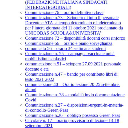
(FEDERAZIONE ITALIANA SINDACATI
INTERCATEGORIALI)
Comunicazione 76 – orario definitivo classi
Comunicazione n.73 – Sciopero di tutto il personale
Docente e ATA, a tempo determinato e indeterminato
per l’intera giornata del 11 ottobre 2021 proclamato da
UNICOBAS SCUOLA&UNIVERSITA’
Comunicazione 72 – disponibilità docenti corsi rinforzo
Comunicazione 66 – orario e piano sorveglianza
comunicato 56 – orario 3^ settimana studenti
Comunicazione n. 55 – campagna vaccinale unità
mobili istituti scolastici
comunicazione n.51 – sciopero 27.09.2021 personale
docente e ata
Comunicazione n.47 – bando per contributo libri di
testo 2021-2022
comunicazione 40 – Orario lezione-20-25 settembre-
alunni
Comunicazione n. 38 – modalità invio documentazione
Covid
Comunicazione n.27 – disposizioni-urgenti-in-materia-
di-controllo-Green-Pass
Comunicazione n.26 – obbligo-possesso-Green-Pass
Circolare n. 17 – orario provvisorio di lezione 13-18
settembre 2021