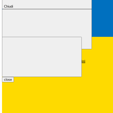
Chiudi
Chiudi
Conferma
Annulla
Conferma
close