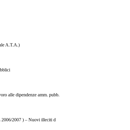
ale A.T.A.)
bblici
avoro alle dipendenze amm. pubb.
 2006/2007 ) – Nuovi illeciti d