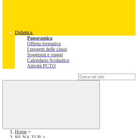
Didattica
Panoramica
Offerta formativa
I progetti delle classi
Soggiorni e viaggi
Calendario Scolastico
Attività PCTO
Campo di ricerca per le pagine del sito
Home
>
RE.NA.TUR
>