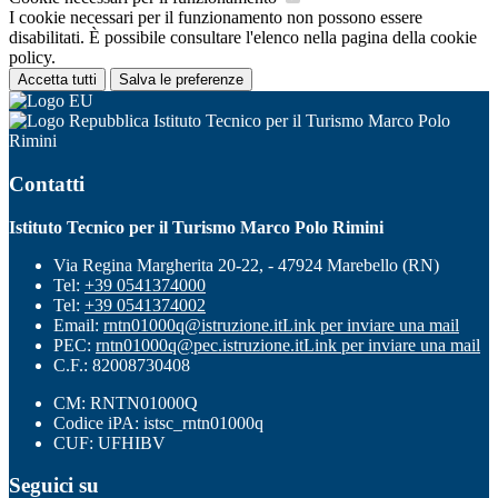
I cookie necessari per il funzionamento non possono essere
disabilitati. È possibile consultare l'elenco nella pagina della cookie
policy.
Accetta tutti
Salva le preferenze
Istituto Tecnico per il Turismo Marco Polo
Rimini
Contatti
Istituto Tecnico per il Turismo Marco Polo Rimini
Via Regina Margherita 20-22, - 47924 Marebello (RN)
Tel:
+39 0541374000
Tel:
+39 0541374002
Email:
rntn01000q@istruzione.it
Link per inviare una mail
PEC:
rntn01000q@pec.istruzione.it
Link per inviare una mail
C.F.: 82008730408
CM: RNTN01000Q
Codice iPA: istsc_rntn01000q
CUF: UFHIBV
Seguici su