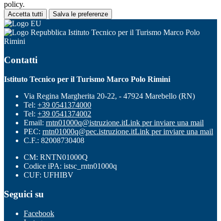
policy.
Accetta tutti
Salva le preferenze
Istituto Tecnico per il Turismo Marco Polo
Rimini
Contatti
Istituto Tecnico per il Turismo Marco Polo Rimini
Via Regina Margherita 20-22, - 47924 Marebello (RN)
Tel:
+39 0541374000
Tel:
+39 0541374002
Email:
rntn01000q@istruzione.it
Link per inviare una mail
PEC:
rntn01000q@pec.istruzione.it
Link per inviare una mail
C.F.: 82008730408
CM: RNTN01000Q
Codice iPA: istsc_rntn01000q
CUF: UFHIBV
Seguici su
Facebook