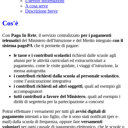
Ulteriori informazioni
A cosa serve
Descrizione breve
Cos'è
Con
Pago In Rete
, il servizio centralizzato
per i pagamenti
telematici
del Ministero dell'Istruzione e del Merito integrato
con il
sistema pagoPA
che ti permette di pagare:
le tasse e i contributi scolastici
richiesti dalle scuole agli
alunni per le attività curriculari ed extracurriculari a
pagamento, come le visite guidate, i viaggi d’istruzione, la
mensa autogestita
i contributi richiesti dalla scuola al personale scolastico
,
come l’assicurazione integrativa
i contributi richiesti ad altri soggetti
, quali ad esempio gli
accompagnatori
tutti contributi a favore del Ministero
, quali ad esempio i
diritti di segreteria per la partecipazione a concorsi
Potrai effettuare i versamenti per tutti gli
avvisi digitali di
pagamento
intestati a tuo figlio, che ti sono stati notificati (per e-
mail) dalla scuola di frequenza, oppure fare
versamenti
volontari
per ogni causale di pagamento elettronico, che le scuole o