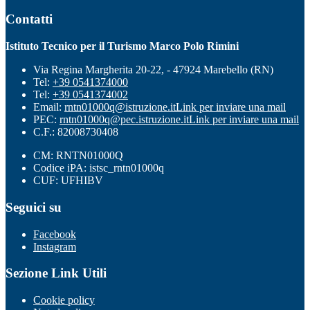
Contatti
Istituto Tecnico per il Turismo Marco Polo Rimini
Via Regina Margherita 20-22, - 47924 Marebello (RN)
Tel:
+39 0541374000
Tel:
+39 0541374002
Email:
rntn01000q@istruzione.it
Link per inviare una mail
PEC:
rntn01000q@pec.istruzione.it
Link per inviare una mail
C.F.: 82008730408
CM: RNTN01000Q
Codice iPA: istsc_rntn01000q
CUF: UFHIBV
Seguici su
Facebook
Instagram
Sezione Link Utili
Cookie policy