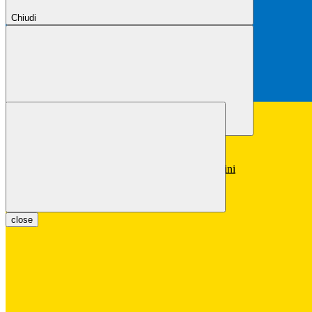
Chiudi
Chiudi
Conferma
Annulla
Conferma
close