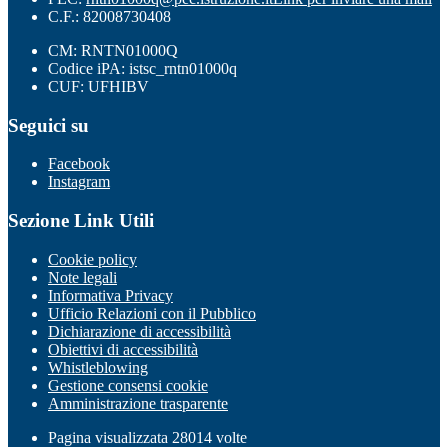
C.F.: 82008730408
CM: RNTN01000Q
Codice iPA: istsc_rntn01000q
CUF: UFHIBV
Seguici su
Facebook
Instagram
Sezione Link Utili
Cookie policy
Note legali
Informativa Privacy
Ufficio Relazioni con il Pubblico
Dichiarazione di accessibilità
Obiettivi di accessibilità
Whistleblowing
Gestione consensi cookie
Amministrazione trasparente
Pagina visualizzata
28014
volte