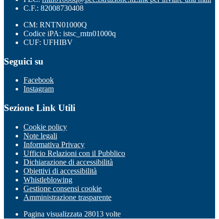
C.F.: 82008730408
CM: RNTN01000Q
Codice iPA: istsc_rntn01000q
CUF: UFHIBV
Seguici su
Facebook
Instagram
Sezione Link Utili
Cookie policy
Note legali
Informativa Privacy
Ufficio Relazioni con il Pubblico
Dichiarazione di accessibilità
Obiettivi di accessibilità
Whistleblowing
Gestione consensi cookie
Amministrazione trasparente
Pagina visualizzata
28013
volte