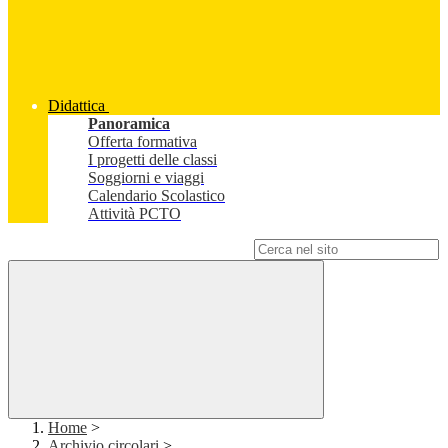
Didattica
Panoramica
Offerta formativa
I progetti delle classi
Soggiorni e viaggi
Calendario Scolastico
Attività PCTO
Campo di ricerca per le pagine del sito
Home
>
Archivio circolari
>