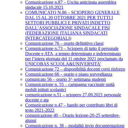
Comunicazione n.87 – Uscita anticipata assemblea
sindacale 15.10.2021
COMUNICATO N.86 – SCIOPERO GENERALE
DAL 15 AL 20 OTTOBRE 2021 PER TUTTI I
SETTORI PUBBLICI E PRIVATI INDETTO
DALL’ASSOCIAZIONE SINDACALE FISI
(FEDERAZIONE ITALIANA SINDACATI
INTERCATEGORIALI)
Comunicazione 76 – orario definitivo classi
Comunicazione n.73 – Sciopero di tutto il personale
Docente e ATA, a tempo determinato e indeterminato
per l’intera giornata del 11 ottobre 2021 proclamato da
UNICOBAS SCUOLA&UNIVERSITA’
Comunicazione 72 – disponibilità docenti corsi rinforzo
Comunicazione 66 – orario e piano sorveglianza
comunicato 56 – orario 3^ settimana studenti
Comunicazione n. 55 – campagna vaccinale unità
mobili istituti scolastici
comunicazione n.51 – sciopero 27.09.2021 personale
docente e ata
Comunicazione n.47 – bando per contributo libri di
testo 2021-2022
comunicazione 40 – Orario lezione-20-25 settembre-
alunni
Comunicazione n. 38 – modalità invio documentazione