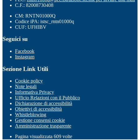
C.F.: 82008730408
CM: RNTN01000Q
Codice iPA: istsc_rntn01000q
CUF: UFHIBV
Seguici su
Facebook
Instagram
Sezione Link Utili
Cookie policy
Note legali
Informativa Privacy
Ufficio Relazioni con il Pubblico
Dichiarazione di accessibilità
Obiettivi di accessibilità
Whistleblowing
Gestione consensi cookie
Amministrazione trasparente
Pagina visualizzata
609
volte