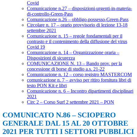
Covid
Comunicazione n.27 – disposizioni-urgenti-in-materia-
di-controllo-Green-Pass
Comunicazione n.26 – obbligo-possesso-Green-Pass
Circolare n. 17 – orario provvisorio di lezione 13-18
settembre 2021
Comunicazione n. 15 – regole fondamentali per il
contrasto e il contenimento della diffusione del virus
Covid 19
Comunicazione n. 14 – Organizzazione oraria –
Disposizioni di sicurezza
COMUNICAZIONE N. 13 – Bando prov. per la
concessione di borse di studio a.s. 21-22
Comunicazione n. 12 – corso registro MASTERCOM
comunicazione n. 7 – avviso per ritiro fornitura libri di
testo PON Kit e libri
Comunicazione n. 6 – Incontro dipartimenti disciplinari
2021
Circ 2 – Corso Surf 2 settembre 2021 – PON
COMUNICATO N.86 – SCIOPERO
GENERALE DAL 15 AL 20 OTTOBRE
2021 PER TUTTI I SETTORI PUBBLICI