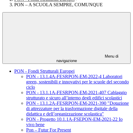
PON – A SCUOLA SEMPRE, COMUNQUE
Menu di
navigazione
PON - Fondi Strutturali Europei
PON - 13.1.4A-FESRPON-EM-2022-4 Laboratori
green, sostenibili e innovativi per le scuole del secondo
ciclo
PON - 13.1.1A-FESRPON-EM-2021-407 Cablaggio
strutturato e sicuro all’interno degli edifici scolastici
PON - 13.1.2A-FESRPON-EM-2021-390 "Dotazione
di attrezzature per la trasformazione digitale della
didattica e dell’organizzazione scolastica"
PON - Progetto 10.1.1A-FSEPON-EM-2021-22 Io
vivo bene
Pon – Futur For Present