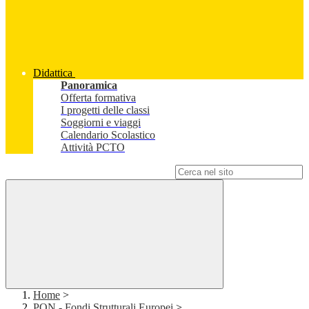
Didattica
Panoramica
Offerta formativa
I progetti delle classi
Soggiorni e viaggi
Calendario Scolastico
Attività PCTO
Campo di ricerca per le pagine del sito
Home
>
PON - Fondi Strutturali Europei
>