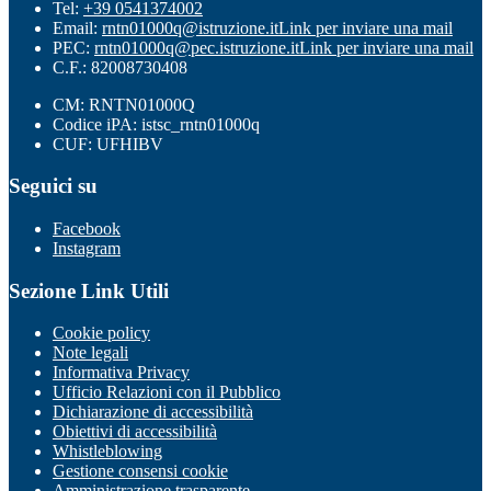
Tel:
+39 0541374002
Email:
rntn01000q@istruzione.it
Link per inviare una mail
PEC:
rntn01000q@pec.istruzione.it
Link per inviare una mail
C.F.: 82008730408
CM: RNTN01000Q
Codice iPA: istsc_rntn01000q
CUF: UFHIBV
Seguici su
Facebook
Instagram
Sezione Link Utili
Cookie policy
Note legali
Informativa Privacy
Ufficio Relazioni con il Pubblico
Dichiarazione di accessibilità
Obiettivi di accessibilità
Whistleblowing
Gestione consensi cookie
Amministrazione trasparente