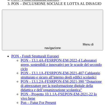
PON – INCLUSIONE SOCIALE E LOTTA AL DISAGIO
Menu di
navigazione
PON - Fondi Strutturali Europei
PON - 13.1.4A-FESRPON-EM-2022-4 Laboratori
green, sostenibili e innovativi per le scuole del secondo
ciclo
PON - 13.1.1A-FESRPON-EM-2021-407 Cablaggio
strutturato e sicuro all’interno degli edifici scolastici
PON - 13.1.2A-FESRPON-EM-2021-390 "Dotazione
di attrezzature per la trasformazione digitale della
didattica e dell’organizzazione scolastica"
PON - Progetto 10.1.1A-FSEPON-EM-2021-22 Io
vivo bene
Pon – Futur For Present