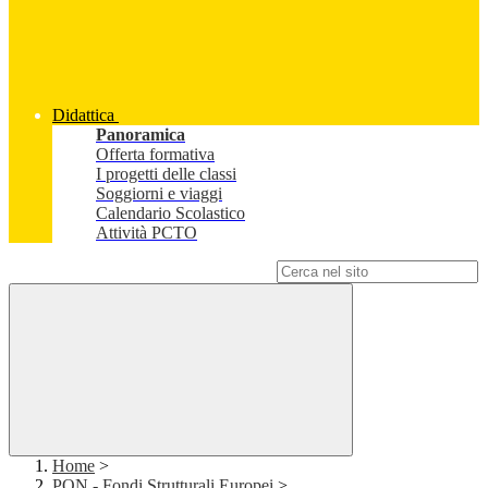
Didattica
Panoramica
Offerta formativa
I progetti delle classi
Soggiorni e viaggi
Calendario Scolastico
Attività PCTO
Campo di ricerca per le pagine del sito
Home
>
PON - Fondi Strutturali Europei
>