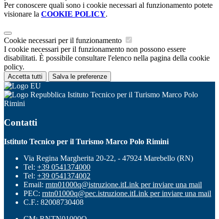
Per conoscere quali sono i cookie necessari al funzionamento potete
visionare la
COOKIE POLICY
.
Cookie necessari per il funzionamento
I cookie necessari per il funzionamento non possono essere
disabilitati. È possibile consultare l'elenco nella pagina della cookie
policy.
Accetta tutti
Salva le preferenze
Istituto Tecnico per il Turismo Marco Polo
Rimini
Contatti
Istituto Tecnico per il Turismo Marco Polo Rimini
Via Regina Margherita 20-22, - 47924 Marebello (RN)
Tel:
+39 0541374000
Tel:
+39 0541374002
Email:
rntn01000q@istruzione.it
Link per inviare una mail
PEC:
rntn01000q@pec.istruzione.it
Link per inviare una mail
C.F.: 82008730408
CM: RNTN01000Q