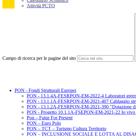
Calendario Scolastico
Attività PCTO
Campo di ricerca per le pagine del sito
PON - Fondi Strutturali Europei
PON - 13.1.4A-FESRPON-EM-2022-4 Laboratori green, sos
PON - 13.1.1A-FESRPON-EM-2021-407 Cablaggio strutturat
PON - 13.1.2A-FESRPON-EM-2021-390 "Dotazione di attrez
PON - Progetto 10.1.1A-FSEPON-EM-2021-22 Io vivo
Pon – Futur For Present
PON – Euro Polo
PON – TCT – Turismo Cultura Territorio
PON – INCLUSIONE SOCIALE E LOTTA AL DISA