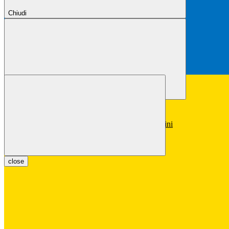
Chiudi
Chiudi
Conferma
Annulla
Conferma
close