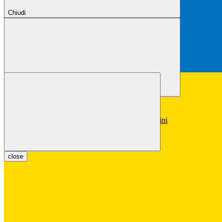
Chiudi
Chiudi
Conferma
Annulla
Conferma
close