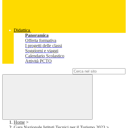
Didattica
Panoramica
Offerta formativa
I progetti delle classi
Soggiorni e viaggi
Calendario Scolastico
Attività PCTO
Campo di ricerca per le pagine del sito
Home
>
Gara Nazionale Istituti Tecnici per il Turismo 2023
>