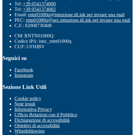
Tel:
+39 0541374000
Tel:
+39 0541374002
Email:
rntn01000q@istruzione.it
Link per inviare una mail
PEC:
rntn01000q@pec.istruzione.it
Link per inviare una mail
C.F.: 82008730408
CM: RNTN01000Q
Codice iPA: istsc_rntn01000q
CUF: UFHIBV
Seguici su
Facebook
Instagram
Sezione Link Utili
Cookie policy
Note legali
Informativa Privacy
Ufficio Relazioni con il Pubblico
Dichiarazione di accessibilità
Obiettivi di accessibilità
Whistleblowing