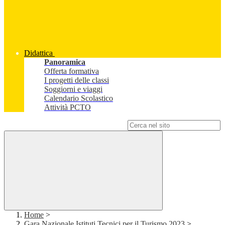
Didattica
Panoramica
Offerta formativa
I progetti delle classi
Soggiorni e viaggi
Calendario Scolastico
Attività PCTO
Campo di ricerca per le pagine del sito
Home
>
Gara Nazionale Istituti Tecnici per il Turismo 2023
>