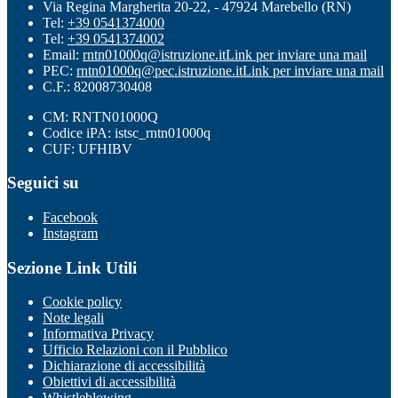
Via Regina Margherita 20-22, - 47924 Marebello (RN)
Tel:
+39 0541374000
Tel:
+39 0541374002
Email:
rntn01000q@istruzione.it
Link per inviare una mail
PEC:
rntn01000q@pec.istruzione.it
Link per inviare una mail
C.F.: 82008730408
CM: RNTN01000Q
Codice iPA: istsc_rntn01000q
CUF: UFHIBV
Seguici su
Facebook
Instagram
Sezione Link Utili
Cookie policy
Note legali
Informativa Privacy
Ufficio Relazioni con il Pubblico
Dichiarazione di accessibilità
Obiettivi di accessibilità
Whistleblowing