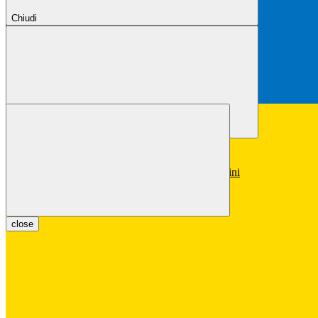
Chiudi
Chiudi
Conferma
Annulla
Conferma
close