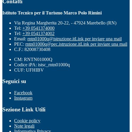
Contatti
Istituto Tecnico per il Turismo Marco Polo Rimini
Via Regina Margherita 20-22, - 47924 Marebello (RN)
Tel:
+39 0541374000
Tel:
+39 0541374002
Email:
rntn01000q@istruzione.it
Link per inviare una mail
PEC:
rntn01000q@pec.istruzione.it
Link per inviare una mail
C.F.: 82008730408
CM: RNTN01000Q
Codice iPA: istsc_rntn01000q
CUF: UFHIBV
Seguici su
Facebook
Instagram
Sezione Link Utili
Cookie policy
Note legali
Informativa Privacy