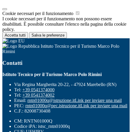
Cookie necessari per il funzionamento
I cookie necessari per il funzionamento non possono essere
disabilitati. È possibile consultare l'elenco nella pagina della cookie
policy.
Accetta tutti
Salva le preferenze
Istituto Tecnico per il Turismo Marco Polo
Rimini
Contatti
Istituto Tecnico per il Turismo Marco Polo Rimini
Via Regina Margherita 20-22, - 47924 Marebello (RN)
Tel:
+39 0541374000
Tel:
+39 0541374002
Email:
rntn01000q@istruzione.it
Link per inviare una mail
PEC:
rntn01000q@pec.istruzione.it
Link per inviare una mail
C.F.: 82008730408
CM: RNTN01000Q
Codice iPA: istsc_rntn01000q
CUF: UFHIBV