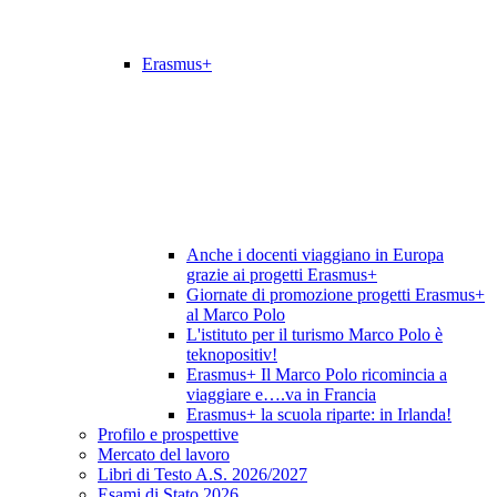
Erasmus+
Anche i docenti viaggiano in Europa
grazie ai progetti Erasmus+
Giornate di promozione progetti Erasmus+
al Marco Polo
L'istituto per il turismo Marco Polo è
teknopositiv!
Erasmus+ Il Marco Polo ricomincia a
viaggiare e….va in Francia
Erasmus+ la scuola riparte: in Irlanda!
Profilo e prospettive
Mercato del lavoro
Libri di Testo A.S. 2026/2027
Esami di Stato 2026