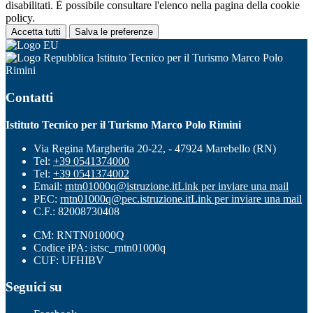
disabilitati. È possibile consultare l'elenco nella pagina della cookie
policy.
Accetta tutti
Salva le preferenze
Istituto Tecnico per il Turismo Marco Polo
Rimini
Contatti
Istituto Tecnico per il Turismo Marco Polo Rimini
Via Regina Margherita 20-22, - 47924 Marebello (RN)
Tel:
+39 0541374000
Tel:
+39 0541374002
Email:
rntn01000q@istruzione.it
Link per inviare una mail
PEC:
rntn01000q@pec.istruzione.it
Link per inviare una mail
C.F.: 82008730408
CM: RNTN01000Q
Codice iPA: istsc_rntn01000q
CUF: UFHIBV
Seguici su