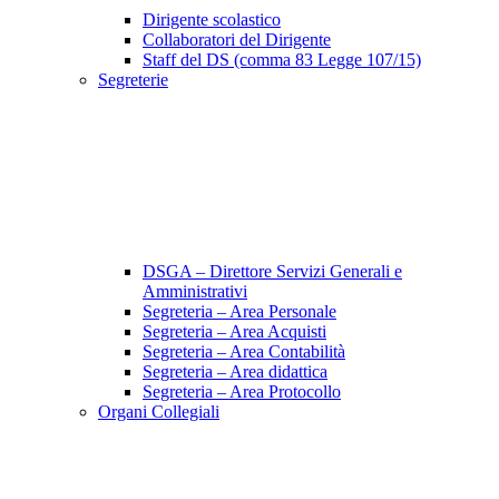
Dirigente scolastico
Collaboratori del Dirigente
Staff del DS (comma 83 Legge 107/15)
Segreterie
DSGA – Direttore Servizi Generali e
Amministrativi
Segreteria – Area Personale
Segreteria – Area Acquisti
Segreteria – Area Contabilità
Segreteria – Area didattica
Segreteria – Area Protocollo
Organi Collegiali