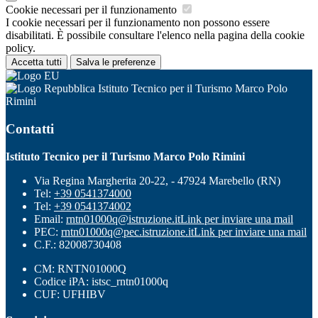
Cookie necessari per il funzionamento
I cookie necessari per il funzionamento non possono essere
disabilitati. È possibile consultare l'elenco nella pagina della cookie
policy.
Accetta tutti
Salva le preferenze
Istituto Tecnico per il Turismo Marco Polo
Rimini
Contatti
Istituto Tecnico per il Turismo Marco Polo Rimini
Via Regina Margherita 20-22, - 47924 Marebello (RN)
Tel:
+39 0541374000
Tel:
+39 0541374002
Email:
rntn01000q@istruzione.it
Link per inviare una mail
PEC:
rntn01000q@pec.istruzione.it
Link per inviare una mail
C.F.: 82008730408
CM: RNTN01000Q
Codice iPA: istsc_rntn01000q
CUF: UFHIBV