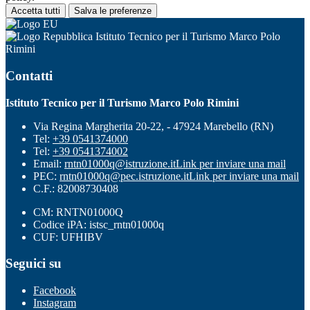
Accetta tutti
Salva le preferenze
Istituto Tecnico per il Turismo Marco Polo
Rimini
Contatti
Istituto Tecnico per il Turismo Marco Polo Rimini
Via Regina Margherita 20-22, - 47924 Marebello (RN)
Tel:
+39 0541374000
Tel:
+39 0541374002
Email:
rntn01000q@istruzione.it
Link per inviare una mail
PEC:
rntn01000q@pec.istruzione.it
Link per inviare una mail
C.F.: 82008730408
CM: RNTN01000Q
Codice iPA: istsc_rntn01000q
CUF: UFHIBV
Seguici su
Facebook
Instagram