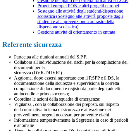
Gestione del piano dell’offerta formativa P.T.O.F.
Progetti europei PON e altri progetti europei
Sostegno alle attività degli studenti/dispersione
scolastica (Sostegno alle attività proposte dagli
studenti e alla prevenzione-contrasto della
dispersione scolastica)
Gestione attività di orientamento in entrata
Referente sicurezza
Partecipa alle riunioni annuali del S.P.P.
Collabora all'individuazione dei rischi per la compilazione dei
documenti per la
sicurezza (DVR-DUVRI)
Aggiorna, dopo essersi rapportato con il RSPP e il DS, la
documentazione della sicurezza e supervisiona la corretta
compilazione di documenti e registri da parte degli addetti
antincendio e primo soccorso;
Coordina le azioni della squadra di emergenza;
Vigilanza , con la collaborazione dei preposti, sul rispetto
della normativa in tema di sicurezza e attivazione dei
provvedimenti urgenti necessari per prevenire rischi
Informazione tempestivamente la Segreteria in caso di pericoli
e anomalie
Tiene , in collaborazione con DS, i contatti con gli Enti