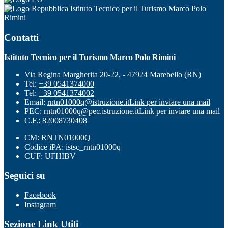
Istituto Tecnico per il Turismo Marco Polo
Rimini
Contatti
Istituto Tecnico per il Turismo Marco Polo Rimini
Via Regina Margherita 20-22, - 47924 Marebello (RN)
Tel:
+39 0541374000
Tel:
+39 0541374002
Email:
rntn01000q@istruzione.it
Link per inviare una mail
PEC:
rntn01000q@pec.istruzione.it
Link per inviare una mail
C.F.: 82008730408
CM: RNTN01000Q
Codice iPA: istsc_rntn01000q
CUF: UFHIBV
Seguici su
Facebook
Instagram
Sezione Link Utili