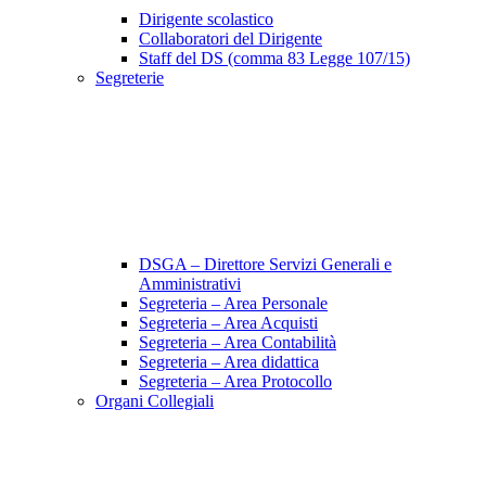
Dirigente scolastico
Collaboratori del Dirigente
Staff del DS (comma 83 Legge 107/15)
Segreterie
DSGA – Direttore Servizi Generali e
Amministrativi
Segreteria – Area Personale
Segreteria – Area Acquisti
Segreteria – Area Contabilità
Segreteria – Area didattica
Segreteria – Area Protocollo
Organi Collegiali