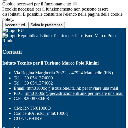
Cookie necessari per il funzionamento
I cookie necessari per il funzionamento non possono essere
disabilitati. È possibile consultare l'elenco nella pagina della cookie
policy.
Accetta tutti
Salva le preferenze
Istituto Tecnico per il Turismo Marco Polo
Rimini
Contatti
Istituto Tecnico per il Turismo Marco Polo Rimini
Via Regina Margherita 20-22, - 47924 Marebello (RN)
Tel:
+39 0541374000
Tel:
+39 0541374002
Email:
rntn01000q@istruzione.it
Link per inviare una mail
PEC:
rntn01000q@pec.istruzione.it
Link per inviare una mail
C.F.: 82008730408
CM: RNTN01000Q
Codice iPA: istsc_rntn01000q
CUF: UFHIBV