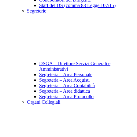
Staff del DS (comma 83 Legge 107/15)
Segreterie
DSGA – Direttore Servizi Generali e
Amministrativi
Segreteria – Area Personale
Segreteria – Area Acquisti
Segreteria – Area Contabilità
Segreteria – Area didattica
Segreteria – Area Protocollo
Organi Collegiali