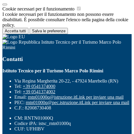
Cookie necessari per il funzionamento
I cookie necessari per il funzionamento non possono essere
disabilitati. È possibile consultare l'elenco nella pagina della cookie
policy.
Accetta tutti
Salva le preferenze
Istituto Tecnico per il Turismo Marco Polo
Rimini
Contatti
Istituto Tecnico per il Turismo Marco Polo Rimini
Via Regina Margherita 20-22, - 47924 Marebello (RN)
Tel:
+39 0541374000
Tel:
+39 0541374002
Email:
rntn01000q@istruzione.it
Link per inviare una mail
PEC:
rntn01000q@pec.istruzione.it
Link per inviare una mail
C.F.: 82008730408
CM: RNTN01000Q
Codice iPA: istsc_rntn01000q
CUF: UFHIBV