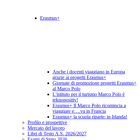
Erasmus+
Anche i docenti viaggiano in Europa
grazie ai progetti Erasmus+
Giornate di promozione progetti Erasmus+
al Marco Polo
L'istituto per il turismo Marco Polo è
teknopositiv!
Erasmus+ Il Marco Polo ricomincia a
viaggiare e….va in Francia
Erasmus+ la scuola riparte: in Irlanda!
Profilo e prospettive
Mercato del lavoro
Libri di Testo A.S. 2026/2027
Esami di Stato 2026