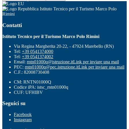
Istituto Tecnico per il Turismo Marco Polo
Rimini
Contatti
Istituto Tecnico per il Turismo Marco Polo Rimini
Via Regina Margherita 20-22, - 47924 Marebello (RN)
Tel:
+39 0541374000
Tel:
+39 0541374002
Email:
rntn01000q@istruzione.it
Link per inviare una mail
PEC:
rntn01000q@pec.istruzione.it
Link per inviare una mail
C.F.: 82008730408
CM: RNTN01000Q
Codice iPA: istsc_rntn01000q
CUF: UFHIBV
Seguici su
Facebook
Instagram