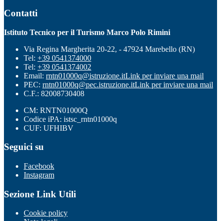
Contatti
Istituto Tecnico per il Turismo Marco Polo Rimini
Via Regina Margherita 20-22, - 47924 Marebello (RN)
Tel:
+39 0541374000
Tel:
+39 0541374002
Email:
rntn01000q@istruzione.it
Link per inviare una mail
PEC:
rntn01000q@pec.istruzione.it
Link per inviare una mail
C.F.: 82008730408
CM: RNTN01000Q
Codice iPA: istsc_rntn01000q
CUF: UFHIBV
Seguici su
Facebook
Instagram
Sezione Link Utili
Cookie policy