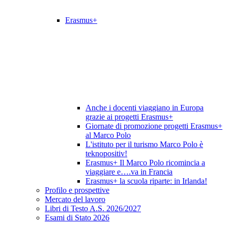
Erasmus+
Anche i docenti viaggiano in Europa
grazie ai progetti Erasmus+
Giornate di promozione progetti Erasmus+
al Marco Polo
L'istituto per il turismo Marco Polo è
teknopositiv!
Erasmus+ Il Marco Polo ricomincia a
viaggiare e….va in Francia
Erasmus+ la scuola riparte: in Irlanda!
Profilo e prospettive
Mercato del lavoro
Libri di Testo A.S. 2026/2027
Esami di Stato 2026