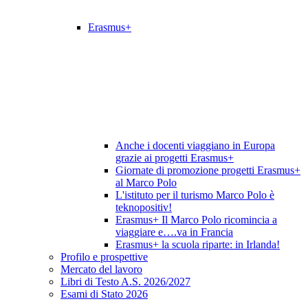
Erasmus+
Anche i docenti viaggiano in Europa
grazie ai progetti Erasmus+
Giornate di promozione progetti Erasmus+
al Marco Polo
L'istituto per il turismo Marco Polo è
teknopositiv!
Erasmus+ Il Marco Polo ricomincia a
viaggiare e….va in Francia
Erasmus+ la scuola riparte: in Irlanda!
Profilo e prospettive
Mercato del lavoro
Libri di Testo A.S. 2026/2027
Esami di Stato 2026