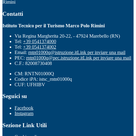
Rimini
Contatti
Istituto Tecnico per il Turismo Marco Polo Rimini
Via Regina Margherita 20-22, - 47924 Marebello (RN)
Tel:
+39 0541374000
Tel:
+39 0541374002
Email:
rntn01000q@istruzione.it
Link per inviare una mail
PEC:
rntn01000q@pec.istruzione.it
Link per inviare una mail
C.F.: 82008730408
CM: RNTN01000Q
Codice iPA: istsc_rntn01000q
CUF: UFHIBV
Seguici su
Facebook
Instagram
Sezione Link Utili