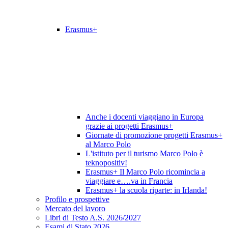
Erasmus+
Anche i docenti viaggiano in Europa
grazie ai progetti Erasmus+
Giornate di promozione progetti Erasmus+
al Marco Polo
L'istituto per il turismo Marco Polo è
teknopositiv!
Erasmus+ Il Marco Polo ricomincia a
viaggiare e….va in Francia
Erasmus+ la scuola riparte: in Irlanda!
Profilo e prospettive
Mercato del lavoro
Libri di Testo A.S. 2026/2027
Esami di Stato 2026